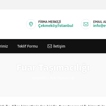
FİRMA MERKEZİ
EMAIL A
Çekmeköy/İstanbul
info@e
rimiz
Teklif Formu
İletişim
Fuar Taşımacılığı
Anasayfa
»
Fuar Taşımacılığı