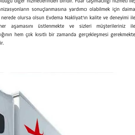
duğu diğer hizmetlerinden biridir. Fuar taşımacılığı hizmeti ile
ganizasyonların sonuçlanmasına yardımcı olabilmek için daim
er nerede olursa olsun Evdema Nakliyat’ın kalite ve deneyimi il
r aşamasını üstlenmekte ve sizleri müşterileriniz il
cılığının hem çok kısıtlı bir zamanda gerçekleşmesi gerekmekt
r.
.12.2024
05.12.2024
meköy Evden Eve Nakliye
Beykoz Evden Eve Nakliy
öy Nakliye Firmaları, Yeşil doğası ile
Beykoz ve çevresinde ev taşıma s
t çeken Çekmeköy’de her geçen gün
stressiz ve kolay hale getiren pro
cılık faaliyetleri değer kazandığından,
hizmet anlayışımızla yanınızdayız.
köy evden eve nakliyat hizmeti için en
Eşyalarınızın güvenliğini öncelik a
firmalar tercih edilmek istenmektedir.
taşınmanın her aşamasında kalite
 taşınma sürecinde oluşabilecek olası
çözümler sunuyoruz. İster şehir içi
MINI OKU →
DEVAMINI OKU →
arı bertaraf...
şehirler arası taşınma ihtiyaçların