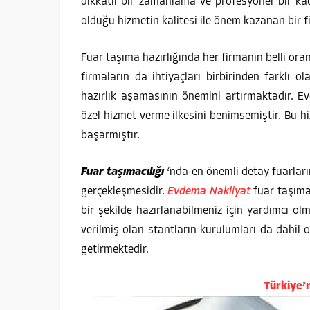
dikkatli bir zamanlama ve profesyonel bir ka
olduğu hizmetin kalitesi ile önem kazanan bir f
Fuar taşıma hazırlığında her firmanın belli oran
firmaların da ihtiyaçları birbirinden farklı 
hazırlık aşamasının önemini artırmaktadır. E
özel hizmet verme ilkesini benimsemiştir. Bu hi
başarmıştır.
Fuar taşımacılığı
‘nda en önemli detay fuarların
gerçekleşmesidir.
Evdema Nakliyat
fuar taşımac
bir şekilde hazırlanabilmeniz için yardımcı o
verilmiş olan stantların kurulumları da dahil 
getirmektedir.
Türkiye’n