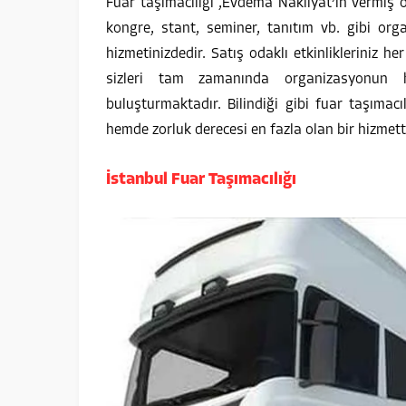
Fuar taşımacılığı ,Evdema Nakliyat’ın vermiş ol
kongre, stant, seminer, tanıtım vb. gibi or
hizmetinizdedir. Satış odaklı etkinlikleriniz h
sizleri tam zamanında organizasyonun he
buluşturmaktadır. Bilindiği gibi fuar taşıma
hemde zorluk derecesi en fazla olan bir hizmetti
İstanbul Fuar Taşımacılığı
05.12.2024
05
Sancaktepe Evden Eve Nakliyat
Çek
Sancaktepe’de taşınma sürecini
Çekmek
kolaylaştıran profesyonel nakliyat
dikka
hizmetimizle yanınızdayız. Evdema Nakliyat
taşıma
olarak, her türden taşınma ihtiyacına uygun
Çekme
çözümler üreterek eşyalarınızı güvenle yeni
doğru 
adresinize taşıyoruz. Deneyimli ekibimiz,
Çünkü
DEVAMINI OKU →
DEVA
modern ekipmanlarımız ve özenli çalışma
sorunl