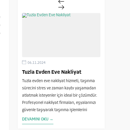
;
a
e
e
e
06.11.2024
30.07.2024
at
Tuzla Evden Eve Nakliyat
Dudullu Ev
ürecini
Tuzla evden eve nakliyat hizmeti, taşınma
Ümraniye ilçesi
fesyonel
sürecini stres ve zaman kaybı yaşamadan
Dudullu, gelişi
atlatmak isteyenler için ideal bir çözümdür.
olduğundan, Du
larak
Profesyonel nakliyat firmaları, eşyalarınızı
talepleri oldu
li
güvenle taşıyarak taşınma işlemlerini
binalar, ofisler
, ister
hızlandırır ve size büyük kolaylık sağlar.
fazlası bulund
DEVAMINI OKU →
DEVAMINI OK
ızda,
Tuzla’da sunduğumuz bu...
taşıma talepleri