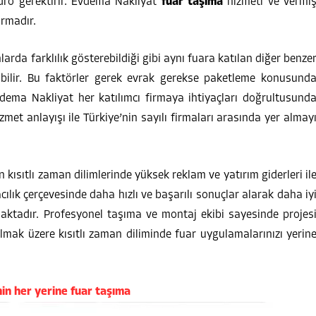
dro gerektirir. Evdema Nakliyat
fuar taşıma
hizmeti ve vermi
irmadır.
larda farklılık gösterebildiği gibi aynı fuara katılan diğer benze
olabilir. Bu faktörler gerek evrak gerekse paketleme konusund
vdema Nakliyat her katılımcı firmaya ihtiyaçları doğrultusund
zmet anlayışı ile Türkiye’nin sayılı firmaları arasında yer almay
 kısıtlı zaman dilimlerinde yüksek reklam ve yatırım giderleri il
ılık çerçevesinde daha hızlı ve başarılı sonuçlar alarak daha iy
lmaktadır. Profesyonel taşıma ve montaj ekibi sayesinde projes
olmak üzere kısıtlı zaman diliminde fuar uygulamalarınızı yerin
in her yerine fuar taşıma