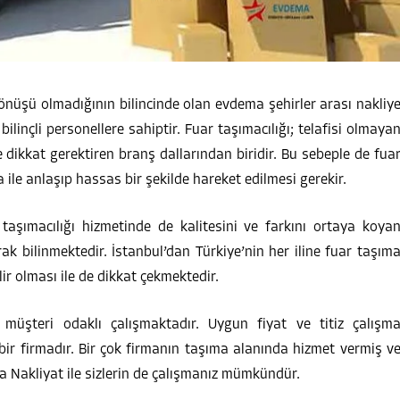
önüşü olmadığının bilincinde olan evdema şehirler arası nakliy
inçli personellere sahiptir. Fuar taşımacılığı; telafisi olmaya
e dikkat gerektiren branş dallarından biridir. Bu sebeple de fua
a ile anlaşıp hassas bir şekilde hareket edilmesi gerekir.
taşımacılığı hizmetinde de kalitesini ve farkını ortaya koya
k bilinmektedir. İstanbul’dan Türkiye’nin her iline fuar taşım
r olması ile de dikkat çekmektedir.
 müşteri odaklı çalışmaktadır. Uygun fiyat ve titiz çalışm
ir firmadır. Bir çok firmanın taşıma alanında hizmet vermiş v
a Nakliyat ile sizlerin de çalışmanız mümkündür.